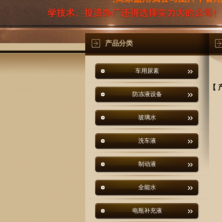
产品分类
车用尿素
【 
防冻液设备
玻璃水
洗车液
制动液
全能水
电瓶补充液