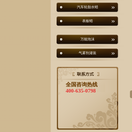
汽车轮胎水蜡
表板蜡
万能泡沫
气雾剂灌装
全国咨询热线
400-635-0798