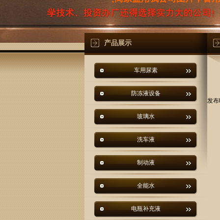
产品展示
车用尿素
防冻液设备
发布时
玻璃水
洗车液
制动液
全能水
电瓶补充液