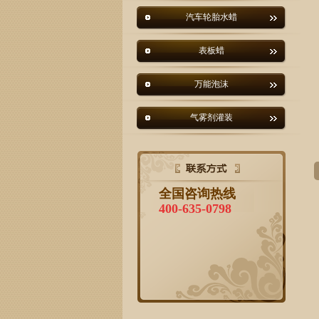
汽车轮胎水蜡
表板蜡
万能泡沫
气雾剂灌装
全国咨询热线
400-635-0798